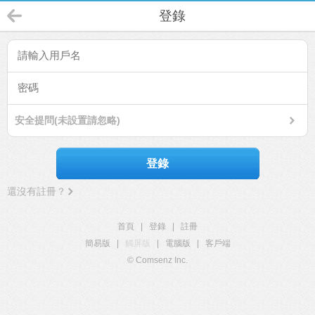
登錄
安全提問(未設置請忽略)
登錄
還沒有註冊？
首頁
|
登錄
|
註冊
簡易版
|
觸屏版
|
電腦版
|
客戶端
© Comsenz Inc.