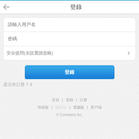
登錄
安全提問(未設置請忽略)
登錄
還沒有註冊？
首頁
|
登錄
|
註冊
簡易版
|
觸屏版
|
電腦版
|
客戶端
© Comsenz Inc.