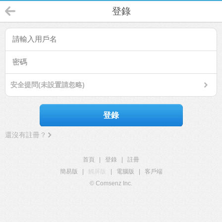
登錄
安全提問(未設置請忽略)
登錄
還沒有註冊？
首頁
|
登錄
|
註冊
簡易版
|
觸屏版
|
電腦版
|
客戶端
© Comsenz Inc.