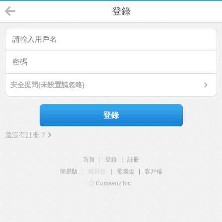
登錄
安全提問(未設置請忽略)
登錄
還沒有註冊？
首頁
|
登錄
|
註冊
簡易版
|
觸屏版
|
電腦版
|
客戶端
© Comsenz Inc.