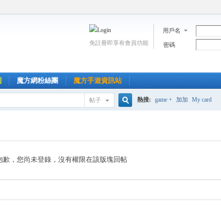
用戶名
免註冊即享有會員功能
密碼
到
魔方網粉絲團
魔方手遊資訊站
熱搜:
game +
加加
My card
帖子
搜
索
抱歉，您尚未登錄，沒有權限在該版塊回帖