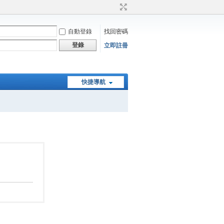
自動登錄
找回密碼
登錄
立即註冊
快捷導航