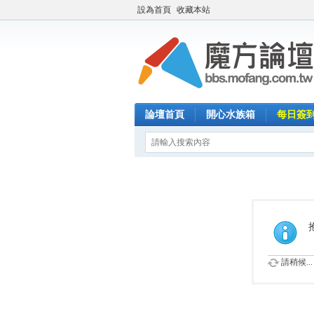
設為首頁
收藏本站
論壇首頁
開心水族箱
每日簽
請稍候...