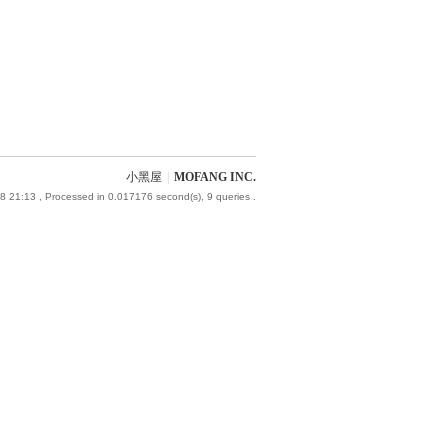
小黑屋
|
MOFANG INC.
8 21:13
, Processed in 0.017176 second(s), 9 queries .