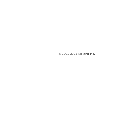
© 2001-2021
Mofang Inc.