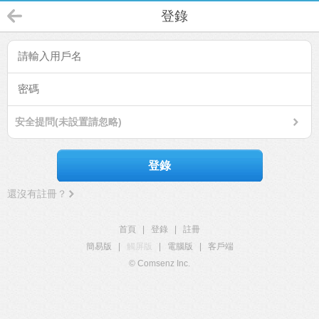
登錄
安全提問(未設置請忽略)
登錄
還沒有註冊？
首頁
|
登錄
|
註冊
簡易版
|
觸屏版
|
電腦版
|
客戶端
© Comsenz Inc.