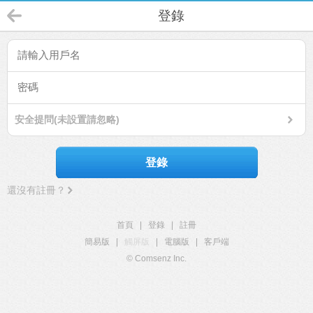
登錄
安全提問(未設置請忽略)
登錄
還沒有註冊？
首頁
|
登錄
|
註冊
簡易版
|
觸屏版
|
電腦版
|
客戶端
© Comsenz Inc.