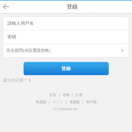
登錄
安全提問(未設置請忽略)
登錄
還沒有註冊？
首頁
|
登錄
|
註冊
簡易版
|
觸屏版
|
電腦版
|
客戶端
© Comsenz Inc.