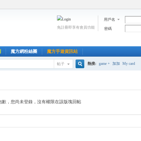
用戶名
免註冊即享有會員功能
密碼
到
魔方網粉絲團
魔方手遊資訊站
熱搜:
game +
加加
My card
帖子
搜
索
抱歉，您尚未登錄，沒有權限在該版塊回帖