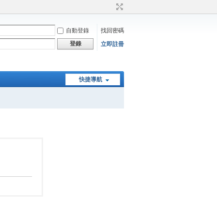
自動登錄
找回密碼
登錄
立即註冊
快捷導航