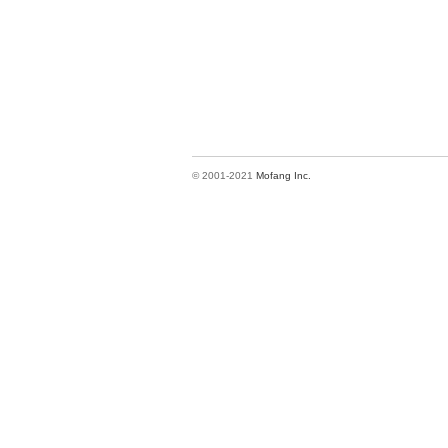
© 2001-2021
Mofang Inc.