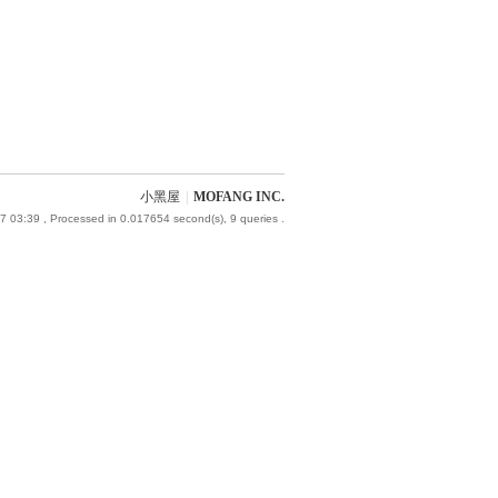
小黑屋
|
MOFANG INC.
7 03:39
, Processed in 0.017654 second(s), 9 queries .