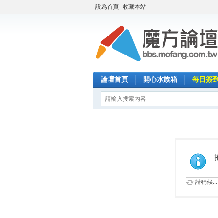
設為首頁
收藏本站
論壇首頁
開心水族箱
每日簽
請稍候...