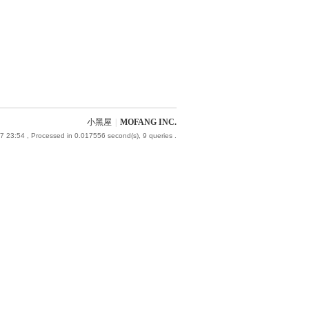
小黑屋
|
MOFANG INC.
7 23:54
, Processed in 0.017556 second(s), 9 queries .