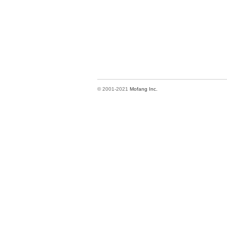
© 2001-2021
Mofang Inc.