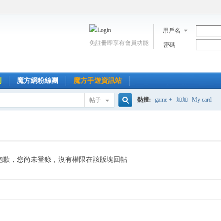
用戶名
免註冊即享有會員功能
密碼
到
魔方網粉絲團
魔方手遊資訊站
熱搜:
game +
加加
My card
帖子
搜
索
抱歉，您尚未登錄，沒有權限在該版塊回帖