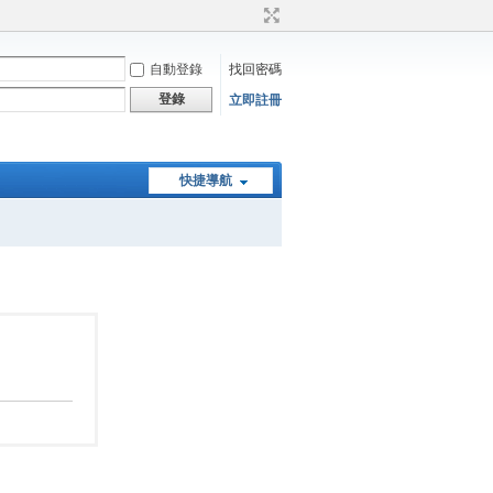
自動登錄
找回密碼
登錄
立即註冊
快捷導航