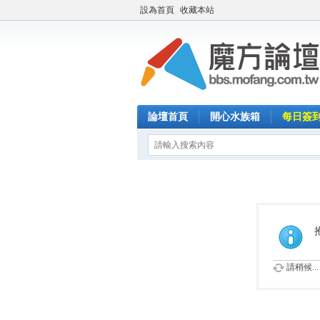
設為首頁
收藏本站
論壇首頁
開心水族箱
每日簽
請稍候...