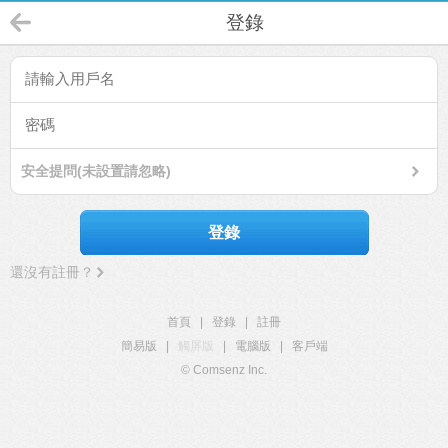
登錄
安全提問(未設置請忽略)
登錄
還沒有註冊？
首頁
|
登錄
|
註冊
簡易版
|
觸屏版
|
電腦版
|
客戶端
© Comsenz Inc.