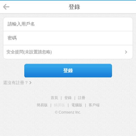
登錄
安全提問(未設置請忽略)
登錄
還沒有註冊？
首頁
|
登錄
|
註冊
簡易版
|
觸屏版
|
電腦版
|
客戶端
© Comsenz Inc.