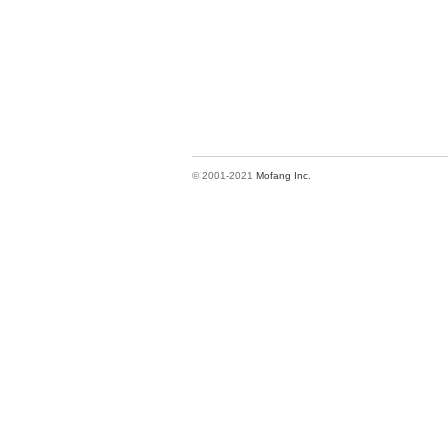
© 2001-2021
Mofang Inc.