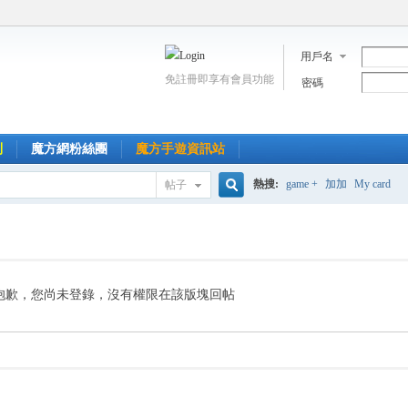
用戶名
免註冊即享有會員功能
密碼
到
魔方網粉絲團
魔方手遊資訊站
熱搜:
game +
加加
My card
帖子
搜
索
抱歉，您尚未登錄，沒有權限在該版塊回帖