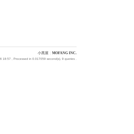
小黑屋
|
MOFANG INC.
6 18:57
, Processed in 0.017059 second(s), 9 queries .