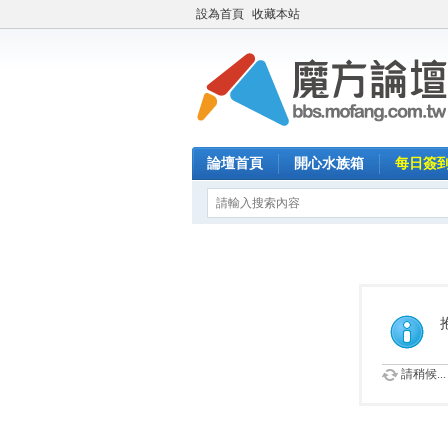
設為首頁
收藏本站
論壇首頁
開心水族箱
每日簽
請稍候...