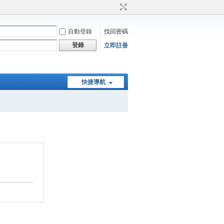
自動登錄
找回密碼
登錄
立即註冊
快捷導航