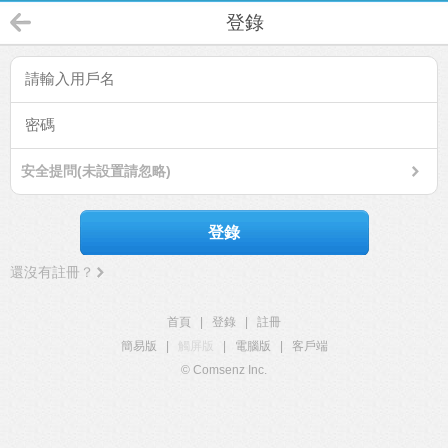
登錄
安全提問(未設置請忽略)
登錄
還沒有註冊？
首頁
|
登錄
|
註冊
簡易版
|
觸屏版
|
電腦版
|
客戶端
© Comsenz Inc.