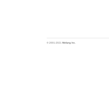
© 2001-2021
Mofang Inc.