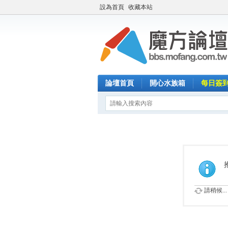
設為首頁
收藏本站
論壇首頁
開心水族箱
每日簽
請稍候...