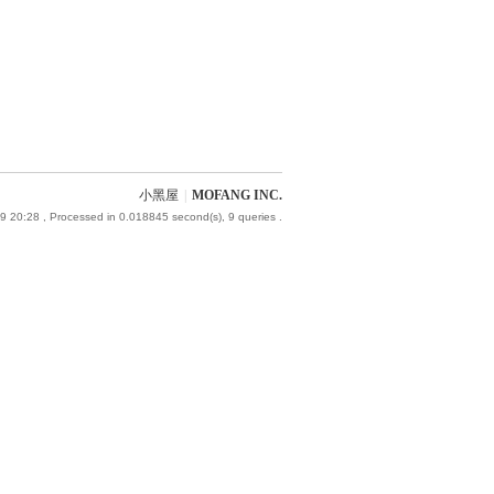
小黑屋
|
MOFANG INC.
9 20:28
, Processed in 0.018845 second(s), 9 queries .