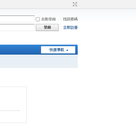
自動登錄
找回密碼
登錄
立即註冊
快捷導航