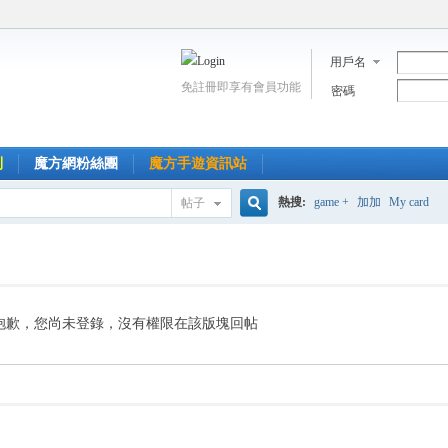
用戶名
免註冊即享有會員功能
密碼
到
魔方網粉絲團
魔方手遊資訊站
熱搜:
game +
加加
My card
帖子
搜
索
抱歉，您尚未登錄，沒有權限在該版塊回帖