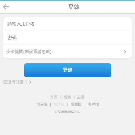
登錄
安全提問(未設置請忽略)
登錄
還沒有註冊？
首頁
|
登錄
|
註冊
簡易版
|
觸屏版
|
電腦版
|
客戶端
© Comsenz Inc.