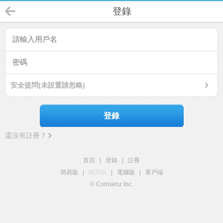
登錄
安全提問(未設置請忽略)
登錄
還沒有註冊？
首頁
|
登錄
|
註冊
簡易版
|
觸屏版
|
電腦版
|
客戶端
© Comsenz Inc.