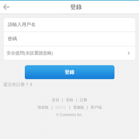
登錄
安全提問(未設置請忽略)
登錄
還沒有註冊？
首頁
|
登錄
|
註冊
簡易版
|
觸屏版
|
電腦版
|
客戶端
© Comsenz Inc.