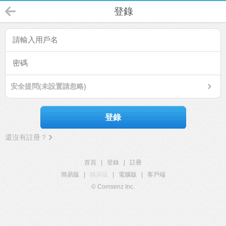
登錄
安全提問(未設置請忽略)
登錄
還沒有註冊？
首頁
|
登錄
|
註冊
簡易版
|
觸屏版
|
電腦版
|
客戶端
© Comsenz Inc.