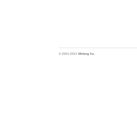
© 2001-2021
Mofang Inc.