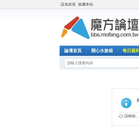
設為首頁
收藏本站
論壇首頁
開心水族箱
每日簽
請稍候...