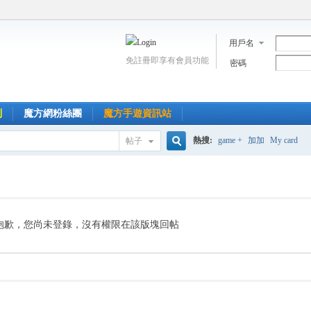
用戶名
免註冊即享有會員功能
密碼
到
魔方網粉絲團
魔方手遊資訊站
熱搜:
game +
加加
My card
帖子
搜
索
抱歉，您尚未登錄，沒有權限在該版塊回帖