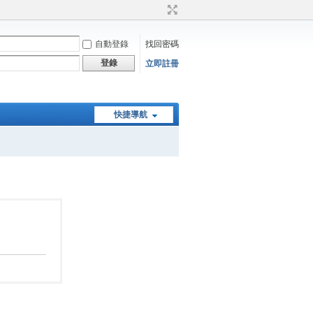
自動登錄
找回密碼
登錄
立即註冊
快捷導航