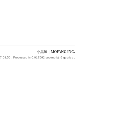
小黑屋
|
MOFANG INC.
7 08:56
, Processed in 0.017562 second(s), 9 queries .