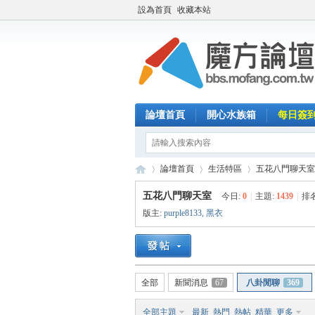
設為首頁
收藏本站
論壇首頁
開心水族箱
每日簽
論壇首頁
生活特區
五花八門聊天室
五花八門聊天室
今日:
0
|
主題:
1439
|
排
版主:
purple8133
,
黑衣
魔
»
›
›
全部
新聞消息
67
八卦閒聊
369
全部主題
最新
熱門
熱帖
精華
更多