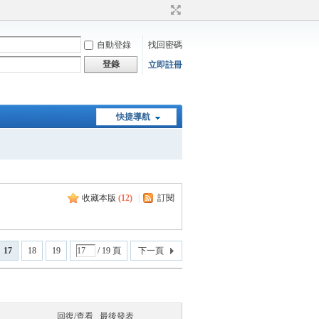
自動登錄
找回密碼
登錄
立即註冊
快捷導航
收藏本版
(
12
)
|
訂閱
17
18
19
/ 19 頁
下一頁
回復/查看
最後發表