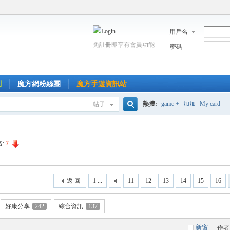
用戶名
免註冊即享有會員功能
密碼
到
魔方網粉絲團
魔方手遊資訊站
熱搜:
game +
加加
My card
帖子
搜
名:
7
索
返 回
1 ...
11
12
13
14
15
16
好康分享
242
綜合資訊
137
新窗
作者