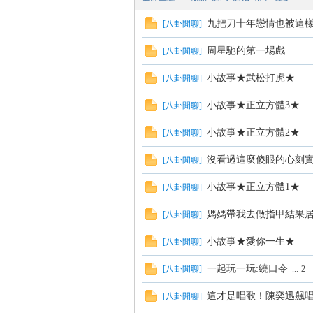
九把刀十年戀情也被這
[
八卦閒聊
]
周星馳的第一場戲
[
八卦閒聊
]
方
小故事★武松打虎★
[
八卦閒聊
]
小故事★正立方體3★
[
八卦閒聊
]
小故事★正立方體2★
[
八卦閒聊
]
沒看過這麼傻眼的心刻
[
八卦閒聊
]
小故事★正立方體1★
[
八卦閒聊
]
網
媽媽帶我去做指甲結果居
[
八卦閒聊
]
小故事★愛你一生★
[
八卦閒聊
]
一起玩一玩:繞口令
[
八卦閒聊
]
...
2
這才是唱歌！陳奕迅飆唱
[
八卦閒聊
]