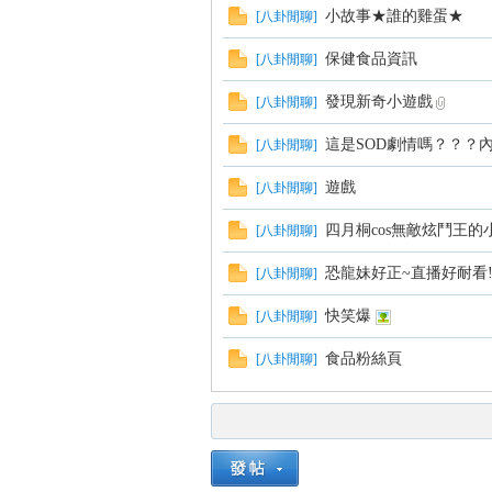
小故事★誰的雞蛋★
[
八卦閒聊
]
保健食品資訊
[
八卦閒聊
]
發現新奇小遊戲
[
八卦閒聊
]
這是SOD劇情嗎？？？
[
八卦閒聊
]
遊戲
[
八卦閒聊
]
四月桐cos無敵炫鬥王的小
[
八卦閒聊
]
恐龍妹好正~直播好耐看!
[
八卦閒聊
]
快笑爆
[
八卦閒聊
]
食品粉絲頁
[
八卦閒聊
]