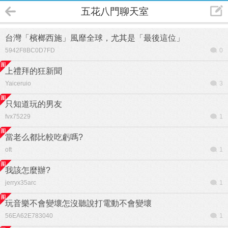
五花八門聊天室
台灣「檳榔西施」風靡全球，尤其是「最後這位」
5942F8BC0D7FD
0
上禮拜的狂新聞
Yaiceruio
3
只知道玩的男友
fvx75229
1
當老么都比較吃虧嗎?
oft
1
我該怎麼辦?
jerryx35arc
1
玩音樂不會變壞怎沒聽說打電動不會變壞
56EA62E783040
1