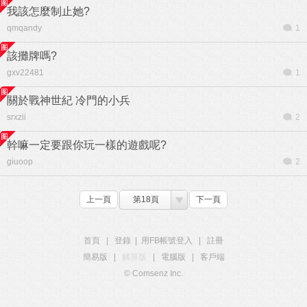
我該怎麼制止她?
qmqandy
1
該攤牌嗎?
gxv22481
1
關於戰神世紀 冷門的小兵
srxzii
2
幹嘛一定要跟你玩一樣的遊戲呢?
giuoop
2
上一頁
第18頁
下一頁
首頁
|
登錄
|
用FB帳號登入
|
註冊
簡易版
|
觸屏版
|
電腦版
|
客戶端
© Comsenz Inc.