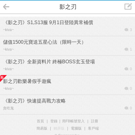
影之刃
《影之刃》S1,S13服 9月1日登陸異常補償
~kiva~
3
儲值1500元寶送五星心法（限時一天）
~kiva~
1
《影之刃》全新資料片 終極BOSS玄玉登場
~kiva~
0
影之刃歡樂暑假手遊瘋
~kiva~
0
《影之刃》快速提高戰力攻略
貪吃鬼
0
首頁
|
登錄
|
用FB帳號登入
|
註冊
簡易版
|
觸屏版
|
電腦版
|
客戶端