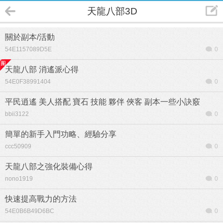
天龍八部3D
關於副本/活動
54E1157089D5E
0
天龍八部 消遙派心得
54E0F38991404
0
平民逍遙 美人搭配 寶石 技能 夥伴 俠客 副本一些小訣竅
bbii3122
0
簡單的新手入門功略、經驗分享
ccc50909
0
天龍八部之強化裝備心得
nono1919
0
快速提高戰力的方法
54E0B6B49D6BC
0