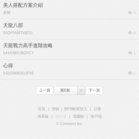
美人搭配方案介紹
笨豬
0
天龍八部
54DFFA0FD0E51
0
天龍戰力高手進階攻略
544A3B51BDFC7
1
心得
54D598BDD2F59
1
上一頁
第5頁
下一頁
首頁
|
登錄
|
用FB帳號登入
|
註冊
簡易版
|
觸屏版
|
電腦版
|
客戶端
© Comsenz Inc.