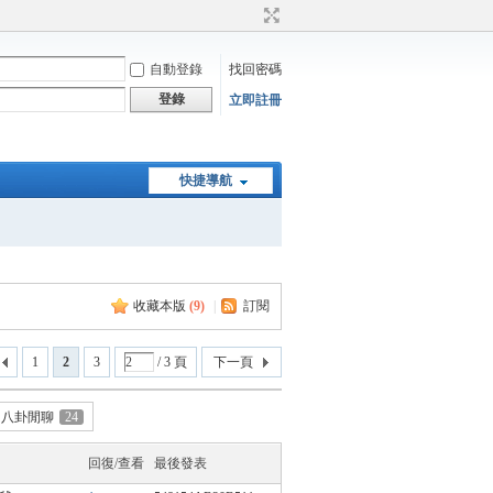
自動登錄
找回密碼
登錄
立即註冊
快捷導航
收藏本版
(
9
)
|
訂閱
1
2
3
/ 3 頁
下一頁
八卦閒聊
24
回復/查看
最後發表