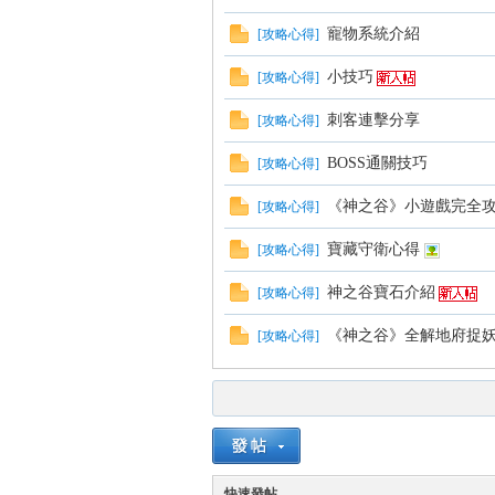
寵物系統介紹
[
攻略心得
]
小技巧
[
攻略心得
]
刺客連擊分享
[
攻略心得
]
BOSS通關技巧
[
攻略心得
]
《神之谷》小遊戲完全
[
攻略心得
]
寶藏守衛心得
[
攻略心得
]
神之谷寶石介紹
[
攻略心得
]
《神之谷》全解地府捉
[
攻略心得
]
快速發帖