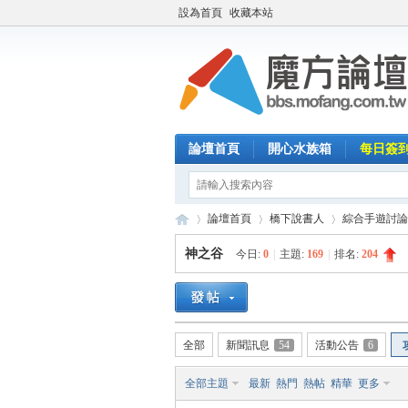
設為首頁
收藏本站
論壇首頁
開心水族箱
每日簽
論壇首頁
橋下說書人
綜合手遊討論
神之谷
今日:
0
|
主題:
169
|
排名:
204
魔
»
›
›
全部
新聞訊息
54
活動公告
6
全部主題
最新
熱門
熱帖
精華
更多