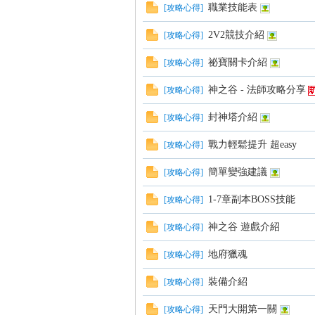
職業技能表
[
攻略心得
]
2V2競技介紹
[
攻略心得
]
方
祕寶關卡介紹
[
攻略心得
]
神之谷 - 法師攻略分享
[
攻略心得
]
封神塔介紹
[
攻略心得
]
戰力輕鬆提升 超easy
[
攻略心得
]
簡單變強建議
[
攻略心得
]
網
1-7章副本BOSS技能
[
攻略心得
]
神之谷 遊戲介紹
[
攻略心得
]
地府獵魂
[
攻略心得
]
裝備介紹
[
攻略心得
]
天門大開第一關
[
攻略心得
]