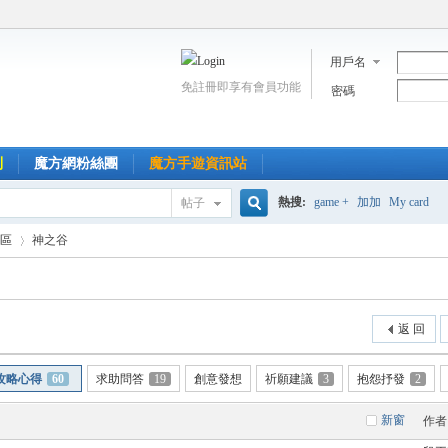
用戶名
免註冊即享有會員功能
密碼
到
魔方網粉絲團
魔方手遊資訊站
熱搜:
game +
加加
My card
帖子
搜
區
神之谷
索
›
返 回
攻略心得
60
求助問答
19
創意發想
祈願建議
3
抱怨抒發
2
新窗
作者