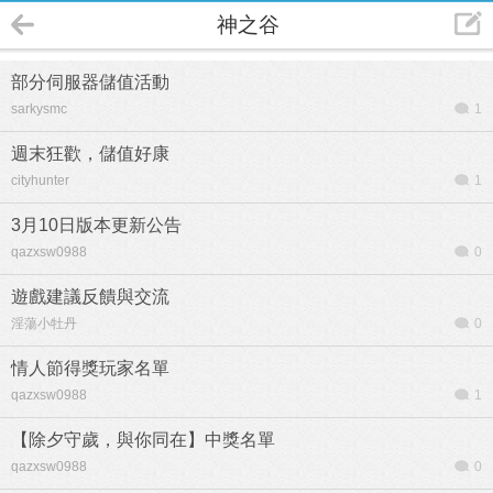
神之谷
部分伺服器儲值活動
sarkysmc
1
週末狂歡，儲值好康
cityhunter
1
3月10日版本更新公告
qazxsw0988
0
遊戲建議反饋與交流
淫蕩小牡丹
0
情人節得獎玩家名單
qazxsw0988
1
【除夕守歲，與你同在】中獎名單
qazxsw0988
0