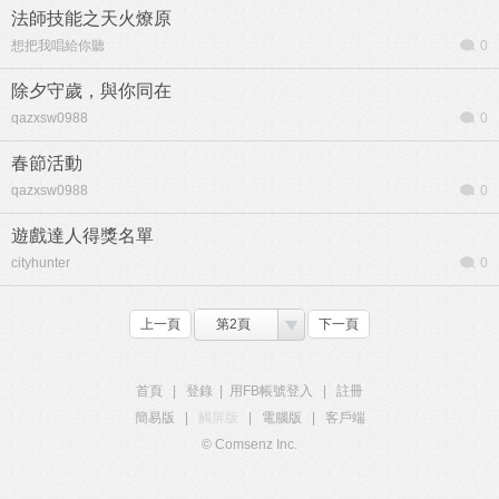
法師技能之天火燎原
想把我唱給你聽
0
除夕守歲，與你同在
qazxsw0988
0
春節活動
qazxsw0988
0
遊戲達人得獎名單
cityhunter
0
上一頁
第2頁
下一頁
首頁
|
登錄
|
用FB帳號登入
|
註冊
簡易版
|
觸屏版
|
電腦版
|
客戶端
© Comsenz Inc.