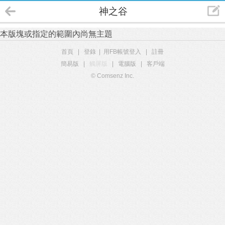
神之谷
本版塊或指定的範圍內尚無主題
首頁
|
登錄
|
用FB帳號登入
|
註冊
簡易版
|
觸屏版
|
電腦版
|
客戶端
© Comsenz Inc.