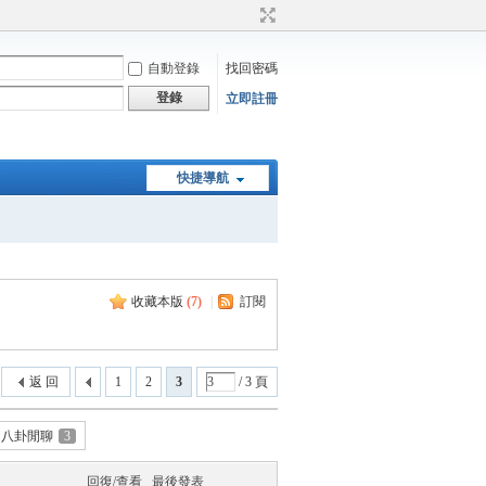
自動登錄
找回密碼
登錄
立即註冊
快捷導航
收藏本版
(
7
)
|
訂閱
返 回
1
2
3
/ 3 頁
八卦閒聊
3
回復/查看
最後發表