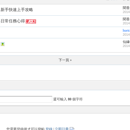
聞香
與新手快速上手攻略
2014
聞香
與日常任務心得
2014
huei
2014
仙緣
2014
下一頁 »
還可輸入
80
個字符
您需要登錄後才可以發帖
登錄
|
立即註冊