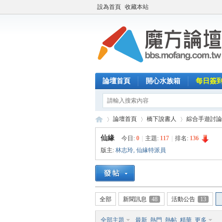
設為首頁
收藏本站
論壇首頁
開心水族箱
每日簽
論壇首頁
橋下說書人
綜合手遊討論
仙緣
今日:
0
|
主題:
117
|
排名:
136
版主:
林志玲
,
仙緣特派員
魔
»
›
›
全部
新聞訊息
48
活動公告
13
全部主題
最新
熱門
熱帖
精華
更多