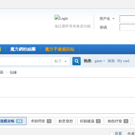
用戶名
免註冊即享有會員功能
密碼
到
魔方網粉絲團
魔方手遊資訊站
熱搜:
game +
加加
My card
帖子
搜
區
仙緣
索
›
遊戲攻略
44
求助問答
5
創意發想
祈願建議
2
抱怨抒發
1
新窗
作者