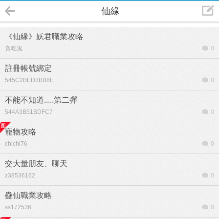
仙緣
《仙緣》妖君職業攻略
貪吃鬼
0
註冊帳號綁定
545C2BED3BB8E
0
不能不知道.....第二彈
544A3B51BDFC7
0
寵物攻略
chichi76
0
交大量朋友、聊天
z38536162
0
蠱仙職業攻略
ss172536
0