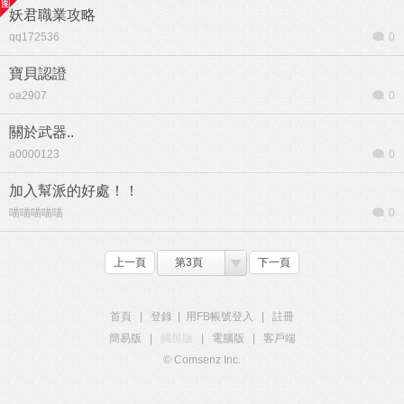
妖君職業攻略
qq172536
0
寶貝認證
oa2907
0
關於武器..
a0000123
0
加入幫派的好處！！
喵喵喵喵喵
0
上一頁
第3頁
下一頁
首頁
|
登錄
|
用FB帳號登入
|
註冊
簡易版
|
觸屏版
|
電腦版
|
客戶端
© Comsenz Inc.