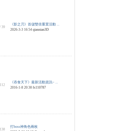
《影之刃》首儲雙倍重置活動 ...
/ 39
2026-3-3 16:54
qiannian3D
《吞食天下》最新活動資訊~ ...
 112
2016-1-8 20:38
fs110787
打boss神角色兩枚
 138