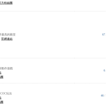
官方粉絲團
界最高的殿堂
67
|
官網連結
全新動作遊戲
6
站
絲團
COC玩法
46
/
站
絲團