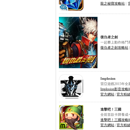
龍之秘寶攻略站
|
復仇者之劍
一起攀上動作格鬥
復仇者之劍攻略站
Implosion
雷亞遊戲2015年
Implosion影音攻略
官方網站
|
官方粉
進擊吧！三國
全前首款卡牌養成+
進擊吧！三國攻略
官方網站
|
官方粉