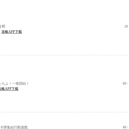
詮釋
29
|
攻略APP下載
たちよ！一致団結！
69
/
攻略APP下載
 卡牌集結行動遊戲
49
/