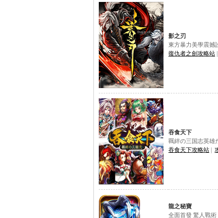
影之刃
東方暴力美學震撼
復仇者之劍攻略站
吞食天下
羈絆の三国志英雄
吞食天下攻略站
|
龍之秘寶
全面首發 驚人戰術