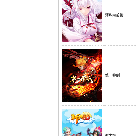
彈珠向前衝
方
第一神劍
網
新大話