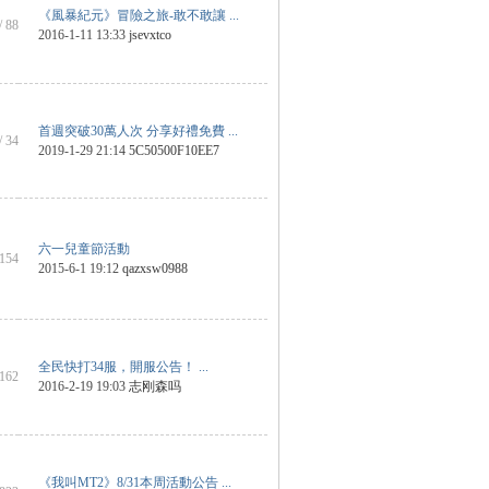
《風暴紀元》冒險之旅-敢不敢讓 ...
/ 88
2016-1-11 13:33
jsevxtco
首週突破30萬人次 分享好禮免費 ...
/ 34
2019-1-29 21:14
5C50500F10EE7
六一兒童節活動
 154
2015-6-1 19:12
qazxsw0988
全民快打34服，開服公告！ ...
 162
2016-2-19 19:03
志刚森吗
《我叫MT2》8/31本周活動公告 ...