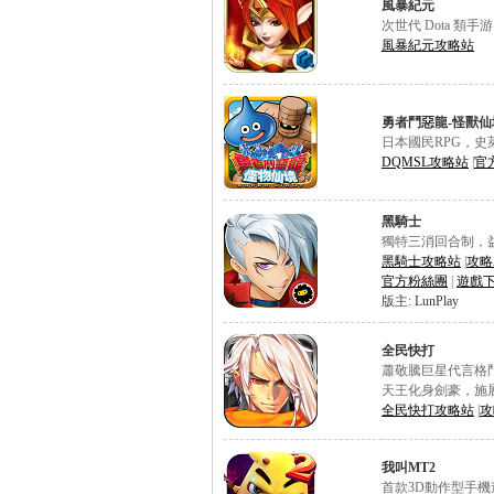
風暴紀元
次世代 Dota 類
風暴紀元攻略站
勇者鬥惡龍-怪獸仙
日本國民RPG，史
DQMSL攻略站
|
官
黑騎士
獨特三消回合制，
黑騎士攻略站
|
攻略
官方粉絲團
|
遊戲
版主:
LunPlay
全民快打
蕭敬騰巨星代言格
天王化身劍豪，施
全民快打攻略站
|
攻
我叫MT2
首款3D動作型手機