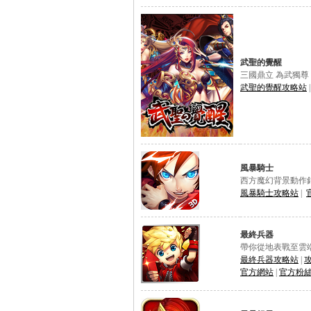
武聖的覺醒
三國鼎立 為武獨尊
武聖的覺醒攻略站
風暴騎士
西方魔幻背景動作
風暴騎士攻略站
|
最終兵器
帶你從地表戰至雲端的Fi
最終兵器攻略站
|
官方網站
|
官方粉