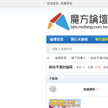
設為首頁
收藏本站
論壇首頁
開心水族箱
每日簽
論壇首頁
橋下說書人
綜合手遊討論
綜合手遊討論區
今日:
0
|
主題:
1179
|
排
魔
子版塊
»
›
›
怪物彈珠
(1)