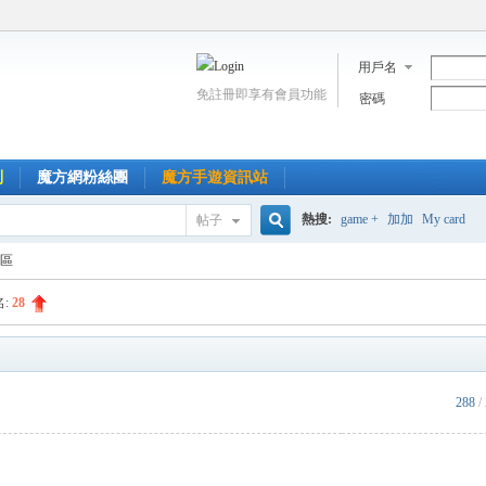
用戶名
免註冊即享有會員功能
密碼
到
魔方網粉絲團
魔方手遊資訊站
熱搜:
game +
加加
My card
帖子
搜
區
名:
28
索
288
/