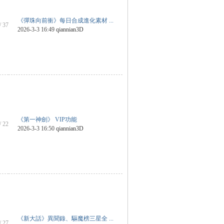
《彈珠向前衝》每日合成進化素材 ...
/ 37
2026-3-3 16:49
qiannian3D
《第一神劍》 VIP功能
/ 22
2026-3-3 16:50
qiannian3D
《新大話》異聞錄、驅魔榜三星全 ...
/ 27