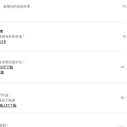
手游 進階你的英雄世界
79
境
萊姆海外初登場！
18
方FB
益智競技超好玩！
APP下載
47
/
下載
鬥手遊，
90
/
展劍刃風暴
略APP下載
遊戲！