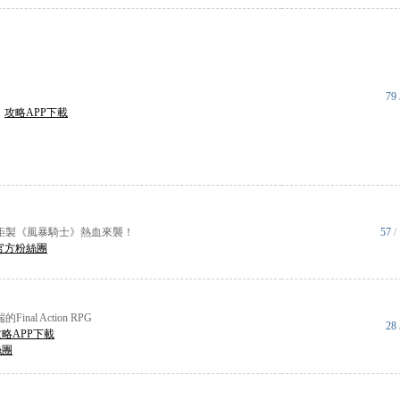
79
|
攻略APP下載
鉅製《風暴騎士》熱血來襲！
57
/
官方粉絲團
nal Action RPG
28
攻略APP下載
絲團