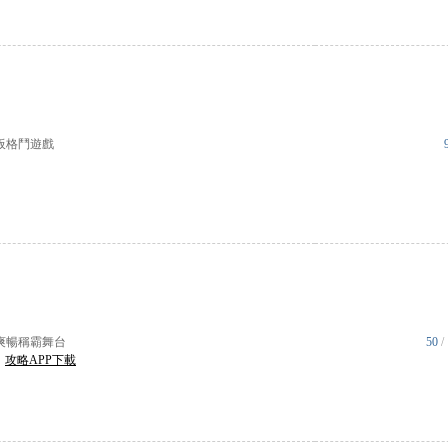
板格鬥遊戲
爽暢稱霸舞台
50
/
|
攻略APP下載