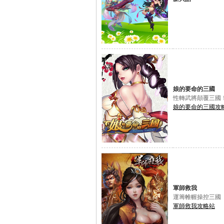
娘的要命的三國
性轉武將顛覆三國
娘的要命的三國攻
軍師救我
運籌帷幄操控三國
軍師救我攻略站