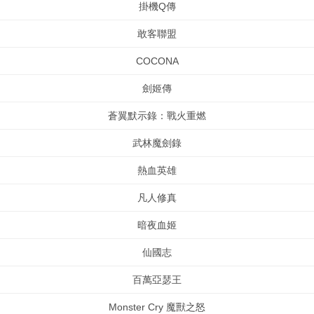
掛機Q傳
敢客聯盟
COCONA
劍姬傳
蒼翼默示錄：戰火重燃
武林魔劍錄
熱血英雄
凡人修真
暗夜血姬
仙國志
百萬亞瑟王
Monster Cry 魔獸之怒