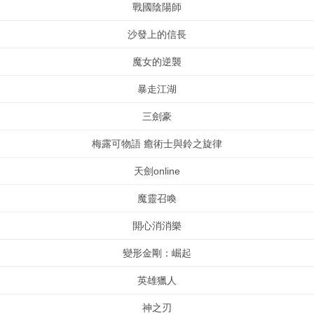
戰國陰陽師
沙發上的信長
魔女的逆襲
暴走江湖
三劍豪
梅露可物語 癒術士與鈴之旋律
天劍online
魔靈召喚
開心消消樂
變形金剛：崛起
英雄獵人
神之刃