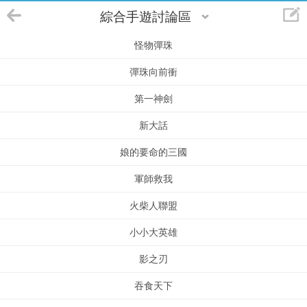
綜合手遊討論區
怪物彈珠
彈珠向前衝
第一神劍
新大話
娘的要命的三國
軍師救我
火柴人聯盟
小小大英雄
影之刃
吞食天下