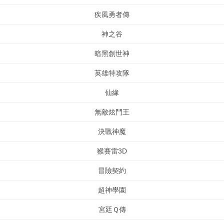
疾風勇者傳
神之谷
暗黑創世神
英雄特攻隊
仙緣
無敵炫鬥王
決戰神魔
猴賽雷3D
冒險契約
超神學園
宮廷Ｑ傳