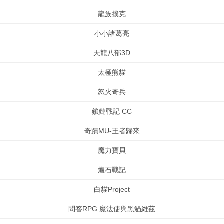
龍族撲克
小小諸葛亮
天龍八部3D
太極熊貓
怒火奇兵
鎖鏈戰記 CC
奇蹟MU-王者歸來
魔力寶貝
爐石戰記
白貓Project
問答RPG 魔法使與黑貓維茲