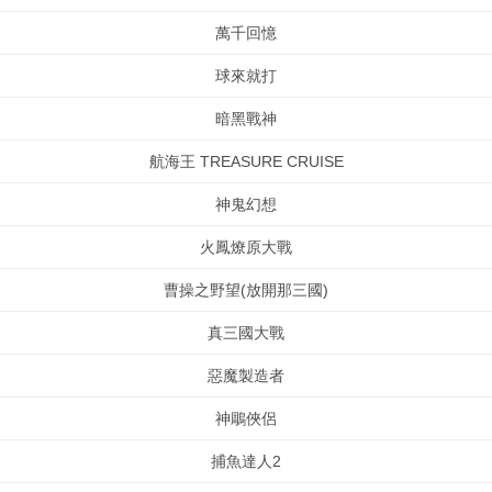
萬千回憶
球來就打
暗黑戰神
航海王 TREASURE CRUISE
神鬼幻想
火鳳燎原大戰
曹操之野望(放開那三國)
真三國大戰
惡魔製造者
神鵰俠侶
捕魚達人2