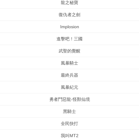
龍之秘寶
復仇者之劍
Implosion
進擊吧！三國
武聖的覺醒
風暴騎士
最終兵器
風暴紀元
勇者鬥惡龍-怪獸仙境
黑騎士
全民快打
我叫MT2