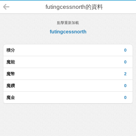
futingcessnorth的資料
點擊重新加載
futingcessnorth
積分
0
魔能
0
魔幣
2
魔鑽
0
魔金
0