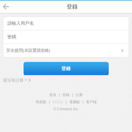
登錄
安全提問(未設置請忽略)
登錄
還沒有註冊？
首頁
|
登錄
|
註冊
簡易版
|
觸屏版
|
電腦版
|
客戶端
© Comsenz Inc.