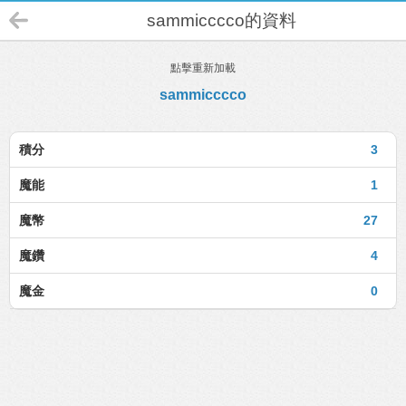
sammicccco的資料
點擊重新加載
sammicccco
積分
3
魔能
1
魔幣
27
魔鑽
4
魔金
0