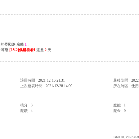
得的獎勵為:魔能
1
.
一等級
[LV.2]偶爾看看I
還差
2
天 .
註冊時間
2021-12-16 21:31
最後訪問
2022
上次發表時間
2021-12-28 14:09
所在時區
使用
積分
3
魔能
1
魔鑽
4
魔金
0
GMT+8, 2026-8-9