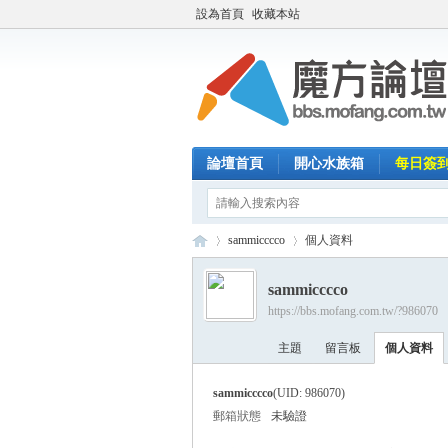
設為首頁
收藏本站
論壇首頁
開心水族箱
每日簽
sammicccco
個人資料
sammicccco
https://bbs.mofang.com.tw/?986070
魔
›
›
主題
留言板
個人資料
sammicccco
(UID: 986070)
郵箱狀態
未驗證