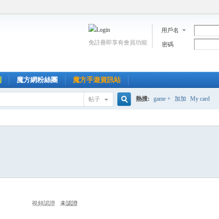
用戶名
免註冊即享有會員功能
密碼
到
魔方網粉絲團
魔方手遊資訊站
熱搜:
game +
加加
My card
帖子
搜
索
視頻認證
未認證