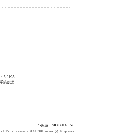
-4-5 04:35
系統默認
小黑屋
|
MOFANG INC.
 21:15
, Processed in 0.018991 second(s), 16 queries .