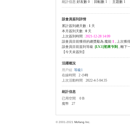
統計信息
好友數 0
|
回帖數 1
|
主題數 1
該會員簽到詳情
方
累計簽到總天數 :
1
天
本月簽到天數 :
0
天
上次簽到時間 :
2021-12-28 14:09
該會員目前獲得的總獎勵為:魔能
1
, 上次獲
該會員目前簽到等級 :
[LV.1]初來乍到
, 離下
【
今天未簽到
】
活躍概況
用戶組
等級1
在線時間
2 小時
上次活動時間
2022-4-5 04:35
網
統計信息
已用空間
0 B
魔幣
27
© 2001-2021
Mofang Inc.