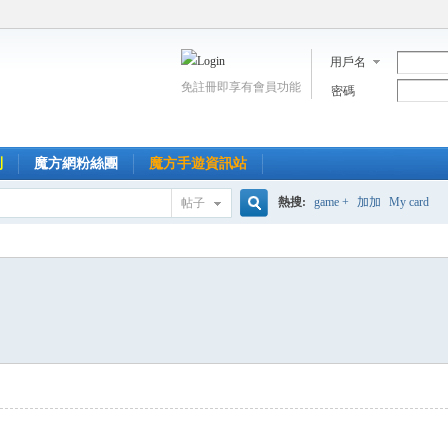
用戶名
免註冊即享有會員功能
密碼
到
魔方網粉絲團
魔方手遊資訊站
熱搜:
game +
加加
My card
帖子
搜
索