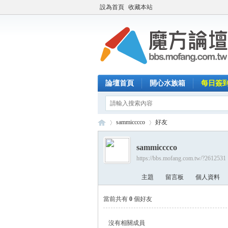
設為首頁
收藏本站
論壇首頁
開心水族箱
每日簽
sammicccco
好友
sammicccco
https://bbs.mofang.com.tw/?2612531
魔
›
›
主題
留言板
個人資料
當前共有
0
個好友
沒有相關成員