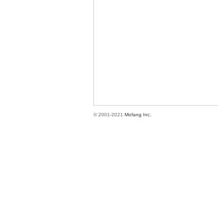
方
© 2001-2021
Mofang Inc.
網