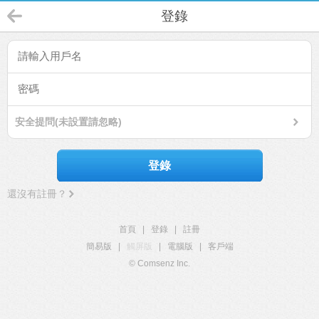
登錄
安全提問(未設置請忽略)
登錄
還沒有註冊？
首頁
|
登錄
|
註冊
簡易版
|
觸屏版
|
電腦版
|
客戶端
© Comsenz Inc.