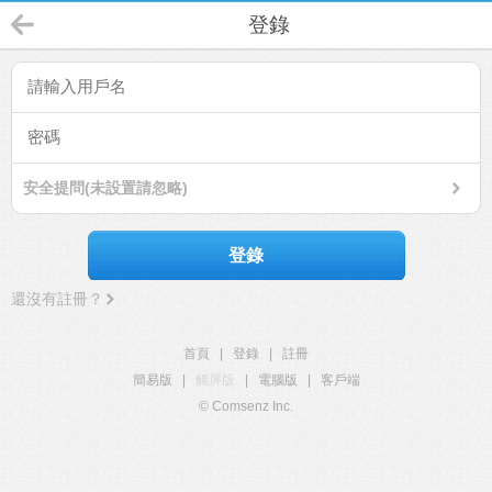
登錄
安全提問(未設置請忽略)
登錄
還沒有註冊？
首頁
|
登錄
|
註冊
簡易版
|
觸屏版
|
電腦版
|
客戶端
© Comsenz Inc.