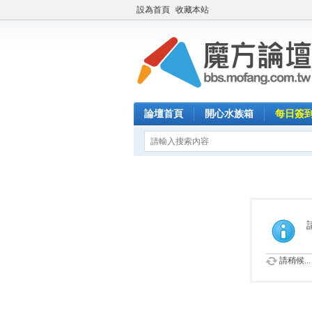
設為首頁
收藏本站
論壇首頁
開心水族箱
每日簽
請稍候...