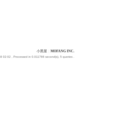
小黑屋
|
MOFANG INC.
8 02:02
, Processed in 0.011766 second(s), 5 queries .