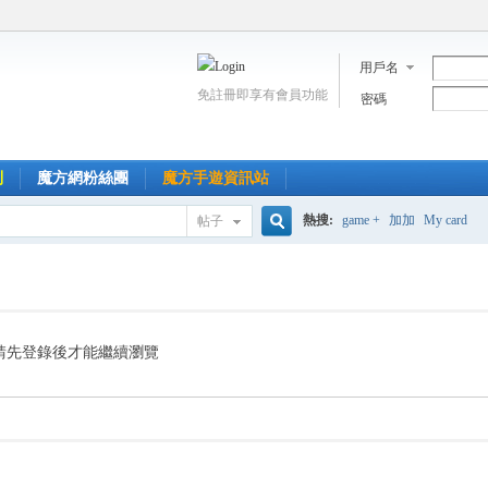
用戶名
免註冊即享有會員功能
密碼
到
魔方網粉絲團
魔方手遊資訊站
熱搜:
game +
加加
My card
帖子
搜
索
請先登錄後才能繼續瀏覽