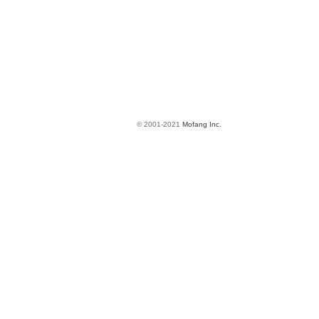
© 2001-2021
Mofang Inc.