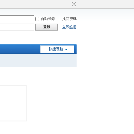
自動登錄
找回密碼
登錄
立即註冊
快捷導航