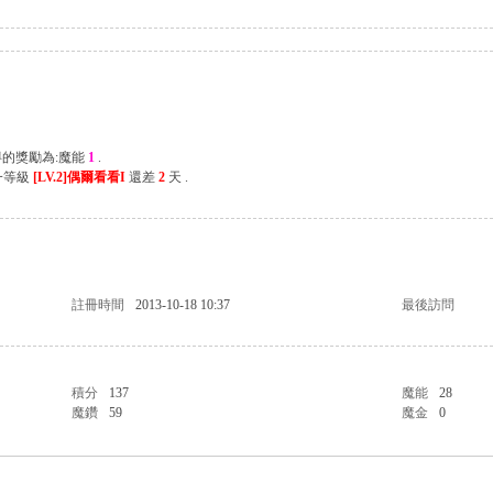
得的獎勵為:魔能
1
.
一等級
[LV.2]偶爾看看I
還差
2
天 .
註冊時間
2013-10-18 10:37
最後訪問
積分
137
魔能
28
魔鑽
59
魔金
0