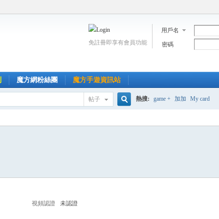
用戶名
免註冊即享有會員功能
密碼
到
魔方網粉絲團
魔方手遊資訊站
熱搜:
game +
加加
My card
帖子
搜
索
視頻認證
未認證