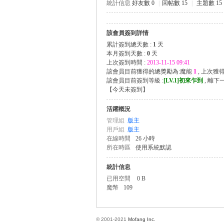
統計信息
好友數 0
|
回帖數 15
|
主題數 15
該會員簽到詳情
方
累計簽到總天數 :
1
天
本月簽到天數 :
0
天
上次簽到時間 :
2013-11-15 09:41
該會員目前獲得的總獎勵為:魔能
1
, 上次獲
該會員目前簽到等級 :
[LV.1]初來乍到
, 離下
【
今天未簽到
】
活躍概況
管理組
版主
用戶組
版主
在線時間
26 小時
網
所在時區
使用系統默認
統計信息
已用空間
0 B
魔幣
109
© 2001-2021
Mofang Inc.