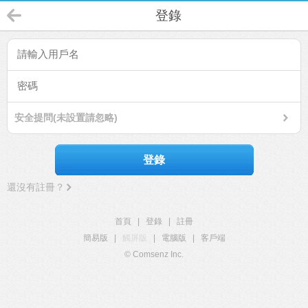
登錄
安全提問(未設置請忽略)
登錄
還沒有註冊？
首頁
|
登錄
|
註冊
簡易版
|
觸屏版
|
電腦版
|
客戶端
© Comsenz Inc.