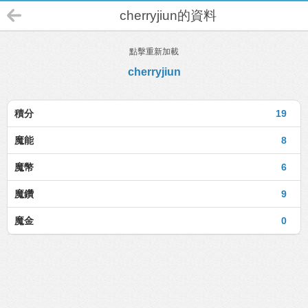
cherryjiun的資料
點擊重新加載
cherryjiun
積分
19
魔能
8
魔幣
6
魔鑽
9
魔金
0