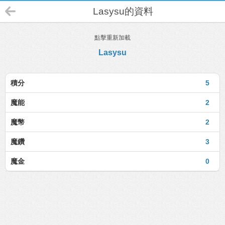
Lasysu的資料
點擊重新加載
Lasysu
積分
5
魔能
2
魔幣
2
魔鑽
3
魔金
0