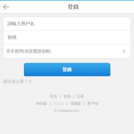
登錄
安全提問(未設置請忽略)
登錄
還沒有註冊？
首頁
|
登錄
|
註冊
簡易版
|
觸屏版
|
電腦版
|
客戶端
© Comsenz Inc.