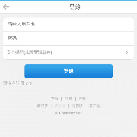
登錄
安全提問(未設置請忽略)
登錄
還沒有註冊？
首頁
|
登錄
|
註冊
簡易版
|
觸屏版
|
電腦版
|
客戶端
© Comsenz Inc.