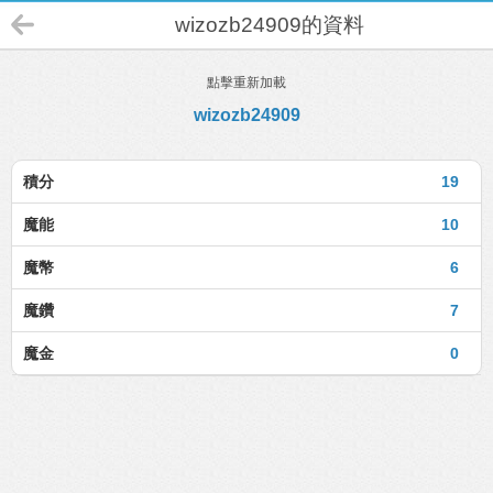
wizozb24909的資料
點擊重新加載
wizozb24909
積分
19
魔能
10
魔幣
6
魔鑽
7
魔金
0