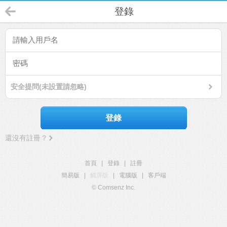
登錄
安全提問(未設置請忽略)
登錄
還沒有註冊？
首頁
|
登錄
|
註冊
簡易版
|
觸屏版
|
電腦版
|
客戶端
© Comsenz Inc.