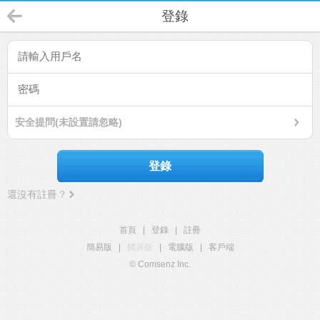
登錄
安全提問(未設置請忽略)
登錄
還沒有註冊？
首頁
|
登錄
|
註冊
簡易版
|
觸屏版
|
電腦版
|
客戶端
© Comsenz Inc.