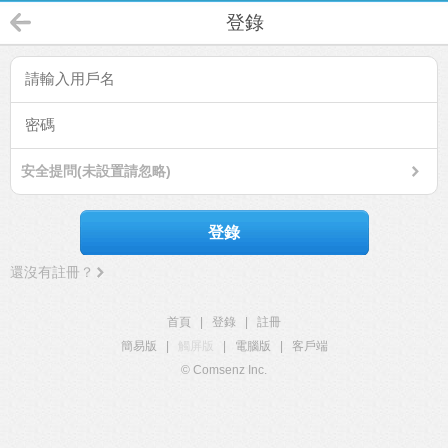
登錄
安全提問(未設置請忽略)
登錄
還沒有註冊？
首頁
|
登錄
|
註冊
簡易版
|
觸屏版
|
電腦版
|
客戶端
© Comsenz Inc.