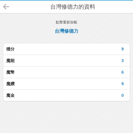
台灣修德力的資料
點擊重新加載
台灣修德力
積分
9
魔能
3
魔幣
6
魔鑽
9
魔金
0